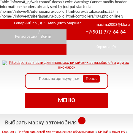
Table 'infowe4f_pjfwds.tomod' doesn't exist Warning: Cannot modify header
information - headers already sent by (output started at
/home/i/infowe4f/piterjapan.ru/public_html/core/database.php:22) in
/home/i/infowe4f/piterjapan.ru/public_html/controllers/404.php on line 3
Северный пр., д.5, Автоцентр Маршал
maxima2003@bk.ru
+7(901) 977-64-64
/
Регистрация
Войти
Корзина (
0
)
МЕНЮ
Выбрать марку автомобиля
Главная
»
Подбор запчастей для технического обслуживания
»
КИТАЙ
»
Hover H5
»