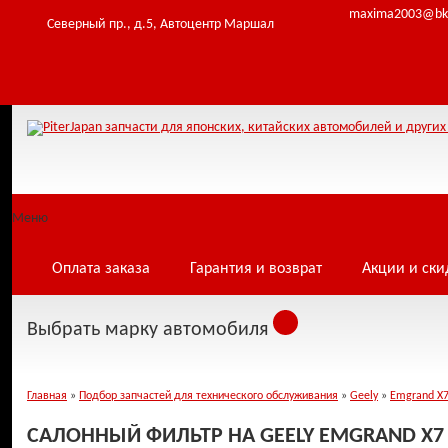
maxima2003@bk
Северный пр., д.5, Автоцентр Маршал
Меню
Оплата заказа
Гарантия и возврат
Акции и ски
Выбрать марку автомобиля
Главная
»
Подбор запчастей для технического обслуживания
»
Geely
»
Emgrand X
САЛОННЫЙ ФИЛЬТР НА GEELY EMGRAND X7 