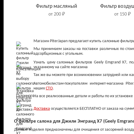
Фильтр масляный
Фильтр возду
от 200 ₽
от 150 ₽
Магазин PiterJapan предлагает купить салонные филь
Мы принимаем заказы на поставки различных по стоим
адсорбционных с угольным.
Узнать цену салонных фильтров Geely Emgrand X7, п
указанному на сайте магазина
Так же вы можете при возникновении затрудней или ка
Автомобилистам-покупателям интернет-магазина Pite
наших
СТО
.
Колодки тормозные
Диски тормо
На все реализованные детали и работы по их установке
задние
передние
Доставка
от 900 ₽
осуществляется БЕСПЛАТНО от заказа на сумму 
от 1 200 ₽
О фильтре салона для Джили Эмгранд X7 (Geely Emgrand
Данные изделия предназначены для очищения от засорений воздух