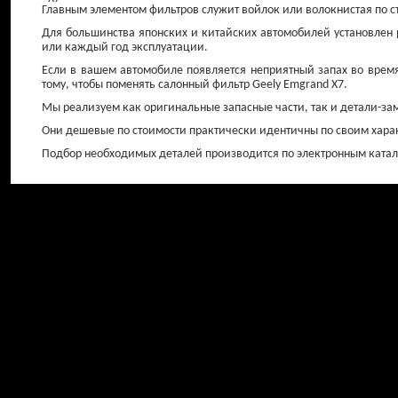
Главным элементом фильтров служит войлок или волокнистая по ст
Для большинства японских и китайских автомобилей установлен 
или каждый год эксплуатации.
Если в вашем автомобиле появляется неприятный запах во врем
тому, чтобы поменять салонный фильтр Geely Emgrand X7.
Мы реализуем как оригинальные запасные части, так и детали-за
Они дешевые по стоимости практически идентичны по своим хара
Амортизаторы задние
Диски тормо
Подбор необходимых деталей производится по электронным катало
задние (бара
от 0 ₽
от 1 100 ₽