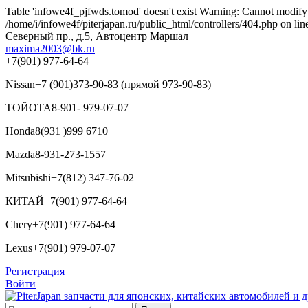
Table 'infowe4f_pjfwds.tomod' doesn't exist Warning: Cannot modify h
/home/i/infowe4f/piterjapan.ru/public_html/controllers/404.php on lin
Северный пр., д.5, Автоцентр Маршал
maxima2003@bk.ru
+7(901) 977-64-64
Nissan
+7 (901)373-90-83 (прямой 973-90-83)
ТОЙОТА
8-901- 979-07-07
Honda
8(931 )999 6710
Mazda
8-931-273-1557
Mitsubishi
+7(812) 347-76-02
КИТАЙ
+7(901) 977-64-64
Chery
+7(901) 977-64-64
Lexus
+7(901) 979-07-07
Регистрация
Войти