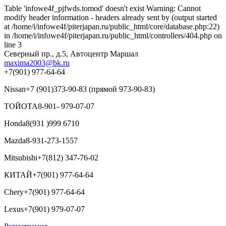
Table 'infowe4f_pjfwds.tomod' doesn't exist Warning: Cannot
modify header information - headers already sent by (output started
at /home/i/infowe4f/piterjapan.ru/public_html/core/database.php:22)
in /home/i/infowe4f/piterjapan.ru/public_html/controllers/404.php on
line 3
Северный пр., д.5, Автоцентр Маршал
maxima2003@bk.ru
+7(901) 977-64-64
Nissan
+7 (901)373-90-83 (прямой 973-90-83)
ТОЙОТА
8-901- 979-07-07
Honda
8(931 )999 6710
Mazda
8-931-273-1557
Mitsubishi
+7(812) 347-76-02
КИТАЙ
+7(901) 977-64-64
Chery
+7(901) 977-64-64
Lexus
+7(901) 979-07-07