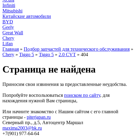
Infiniti
Mitsubishi
Китайские автомобили
BYD
Geely
Great Wall
Chery
Lifan
Главная
»
Подбор запчастей для технического обслуживания
»
Chery
»
Tiggo 5
»
Tiggo 5
»
2.0 CVT
» 404
Страница не найдена
Приносим свои извинения за предоставленные неудобства.
Попробуйте воспользоваться
поиском по сайту
, для
нахождения нужной Вам страницы,
Или начните знакомство с Нашим сайтом с его главной
страницы -
piterjapan.ru
Северный пр., д.5, Автоцентр Маршал
maxima2003@bk.ru
+7(901) 977-64-64