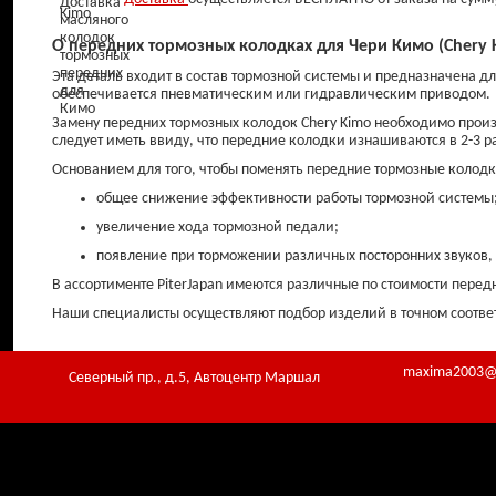
О передних тормозных колодках для Чери Кимо (Chery 
Эта деталь входит в состав тормозной системы и предназначена 
обеспечивается пневматическим или гидравлическим приводом.
Замену передних тормозных колодок Chery Kimo необходимо прои
следует иметь ввиду, что передние колодки изнашиваются в 2-3 р
Основанием для того, чтобы поменять передние тормозные колодк
общее снижение эффективности работы тормозной системы
увеличение хода тормозной педали;
появление при торможении различных посторонних звуков,
В ассортименте PiterJapan имеются различные по стоимости перед
Наши специалисты осуществляют подбор изделий в точном соответ
maxima2003@
Северный пр., д.5, Автоцентр Маршал