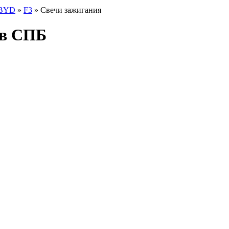
BYD
»
F3
» Свечи зажигания
 в СПБ