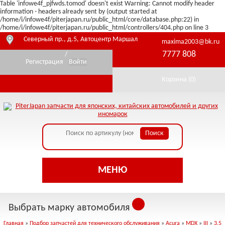
Table 'infowe4f_pjfwds.tomod' doesn't exist Warning: Cannot modify header
information - headers already sent by (output started at
/home/i/infowe4f/piterjapan.ru/public_html/core/database.php:22) in
/home/i/infowe4f/piterjapan.ru/public_html/controllers/404.php on line 3
Северный пр., д.5, Автоцентр Маршал
maxima2003@bk.ru
7777 808
/
Регистрация
Войти
Корзина (
0
)
МЕНЮ
Выбрать марку автомобиля
Главная
»
Подбор запчастей для технического обслуживания
»
Acura
»
MDX
»
III
»
3.5